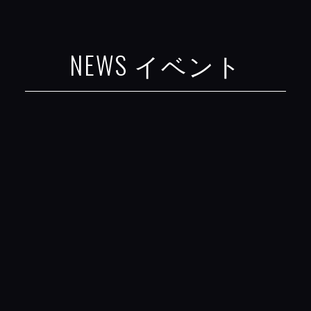
NEWS イベント
岩田鉄工所とアイ・ティー・ケーからのお知
らせ、
イベントのご案内、メディア掲載な
ど、いち早く最新情報をお届けします。
事前
告知は公式Facebookで発表いたします。