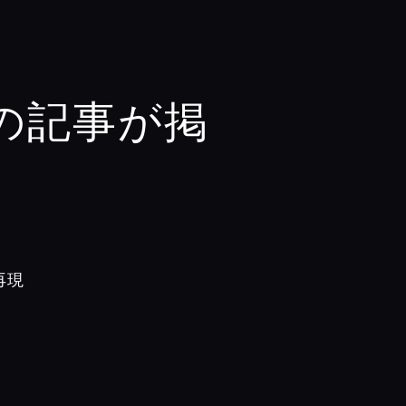
の記事が掲
。
再現