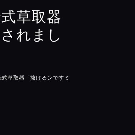
転式草取器
載されまし
転式草取器「抜けるンですミ